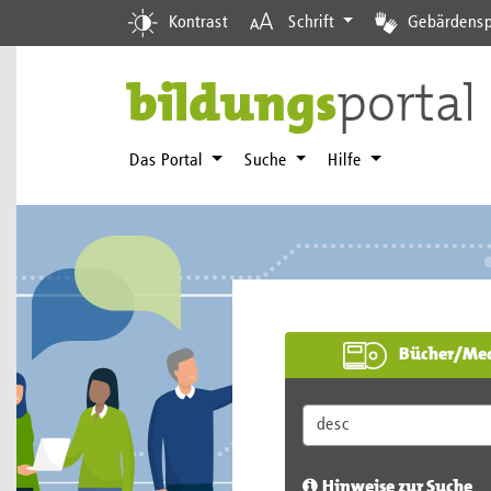
Kontrast
Schrift
Gebärdensp
bildungs
portal
Das Portal
Suche
Hilfe
Bücher/Me
Hinweise zur Suche