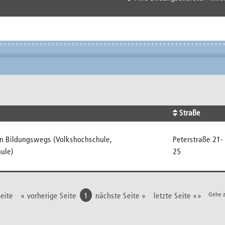
Straße
n Bildungswegs (Volkshochschule,
Peterstraße 21-
ule)
25
Previous
Gehe z
eite
« vorherige Seite
1
nächste Seite »
letzte Seite »»